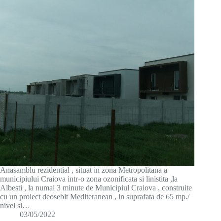
Anasamblu rezidential , situat in zona Metropolitana a
municipiului Craiova intr-o zona ozonificata si linistita ,la
Albesti , la numai 3 minute de Municipiul Craiova , construite
cu un proiect deosebit Mediteranean , in suprafata de 65 mp./
nivel si…
03/05/2022