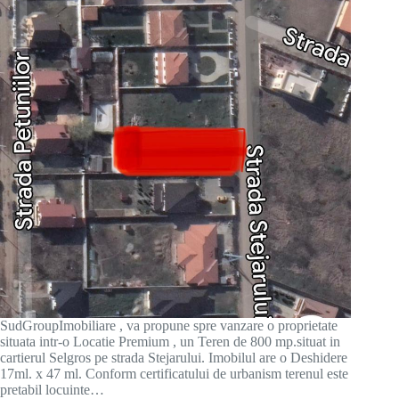
SudGroupImobiliare , va propune spre vanzare o proprietate
situata intr-o Locatie Premium , un Teren de 800 mp.situat in
cartierul Selgros pe strada Stejarului. Imobilul are o Deshidere
17ml. x 47 ml. Conform certificatului de urbanism terenul este
pretabil locuinte…