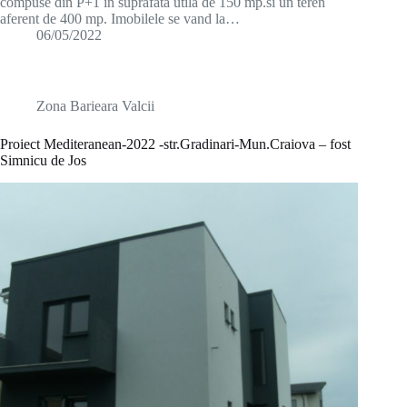
compuse din P+1 in suprafata utila de 150 mp.si un teren
aferent de 400 mp. Imobilele se vand la…
06/05/2022
Zona Barieara Valcii
Proiect Mediteranean-2022 -str.Gradinari-Mun.Craiova – fost
Simnicu de Jos