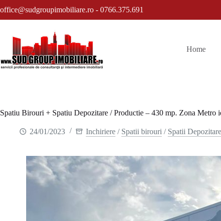
Sari
office@sudgroupimobiliare.ro -
0766.375.691
la
conținut
Home
Spatiu Birouri + Spatiu Depozitare / Productie – 430 mp. Zona Metro ie
24/01/2023
Inchiriere
/
Spatii birouri
/
Spatii Depozitare