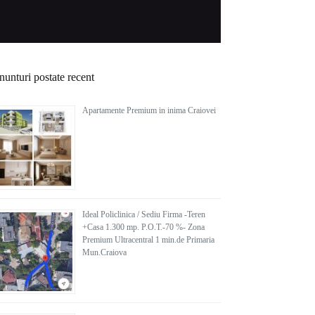
unturi postate recent
Apartamente Premium in inima Craiovei
Ideal Policlinica / Sediu Firma -Teren
+Casa 1.300 mp. P.O.T.-70 %- Zona
Premium Ultracentral 1 min.de Primaria
Mun.Craiova