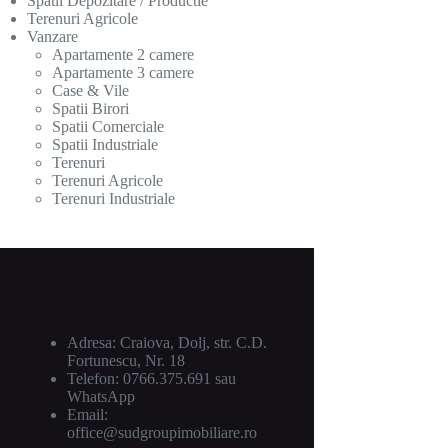
Spatii Depozitare / Productie
Terenuri Agricole
Vanzare
Apartamente 2 camere
Apartamente 3 camere
Case & Vile
Spatii Birori
Spatii Comerciale
Spatii Industriale
Terenuri
Terenuri Agricole
Terenuri Industriale
Contact
Adresa: Craiova, Dolj, str. C.D.
Fortunescu, Nr. 18
Telefon:
0766.375.691
sau
WhatsApp
Email:
office@sudgroupimobiliare.ro