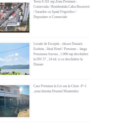
Teren 8.161 mp.Zona Premium -
Comerciala / Rezidentiala Calea Bucuresti
/ Sararilor cu Spatii Frigorifice /
Depozitare si Comerciale
Locatie de Exceptie , clisura Dunarii-
Eselnita , Ideal Hotel / Pensiune – langa
Pensiunea Ancora , 1.000 mp.deschidere
la DN 57 , 24 ml. si cu deschidere la
Dunare
Case Premium la Gri sau la Cheie -P+1
,zona linistita Drumul Muntenilor